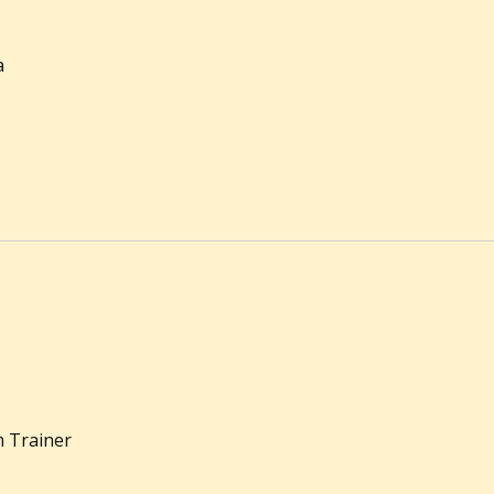
a
m Trainer