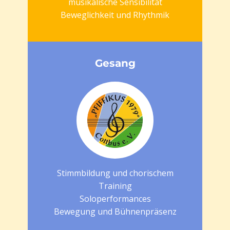
musikalische Sensibilität
Beweglichkeit und Rhythmik
Gesang
Stimmbildung und chorischem
Training
Soloperformances
Bewegung und Bühnenpräsenz