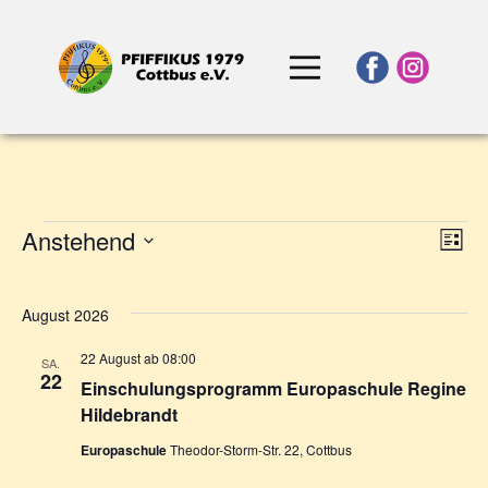
Ans
Anstehend
Ve
Liste
Veranstaltungen
Nav
Ans
Datum
Na
wählen.
August 2026
22 August ab 08:00
SA.
22
Einschulungsprogramm Europaschule Regine
Hildebrandt
Europaschule
Theodor-Storm-Str. 22, Cottbus