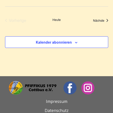
Vorherige
Heute
Veran
Nächste
Veranstaltungen
Kalender abonnieren
Impressum
Datenschutz