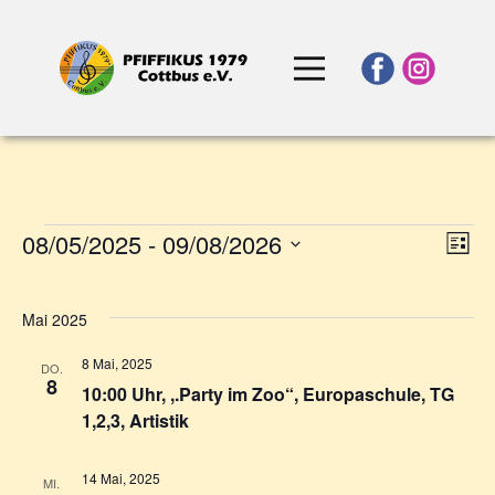
Ans
08/05/2025
 - 
09/08/2026
Ve
Liste
Veranstaltungen
Nav
Ans
Datum
Na
wählen.
Mai 2025
8 Mai, 2025
DO.
8
10:00 Uhr, ,.Party im Zoo“, Europaschule, TG
1,2,3, Artistik
14 Mai, 2025
MI.